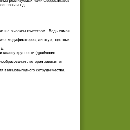
лями реализуемых нами ферросплавов
осплавы и т.д.
ки и с высоким качеством . Ведь самая
кже
модификаторов, лигатур,
цветных
а.
и классу крупности (дробление
ообразования , которая зависит от
ля взаимовыгодного сотрудничества.