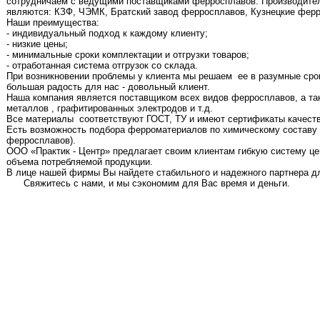
сотрудничаем с ведущими поставщиками ферросплавов. Производите
являются: КЗФ, ЧЭМК, Братский завод ферросплавов, Кузнецкие ферр
Наши преимущества:
- индивидуальный подход к каждому клиенту;
- низкие цены;
- минимальные сроки комплектации и отгрузки товаров;
- отработанная система отгрузок со склада.
При возникновении проблемы у клиента мы решаем
ее в разумные сро
большая радость для нас - довольный клиент.
Наша компания является поставщиком всех видов ферросплавов, а та
металлов , графитированных электродов и т.д.
Все материалы
соответствуют ГОСТ, ТУ и имеют сертификаты качеств
Есть возможность подбора ферроматериалов по химическому составу 
ферросплавов).
ООО «Практик - Центр» предлагает своим клиентам гибкую систему цен
объема потребляемой продукции.
В лице нашей фирмы Вы найдете стабильного и надежного партнера д
Свяжитесь с нами, и мы сэкономим для Вас время и деньги.